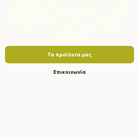
πιστοποιημένο χώρο παραγωγής, η OLIVARTIA
δημιουργεί ελαιόλαδα που σέβονται τη γη, την
παράδοση και τον καταναλωτή — από το πρώτο
στάδιο της συγκομιδής μέχρι την τελική
εμφιάλωση.
Τα προϊόντα μας
Επικοινωνία