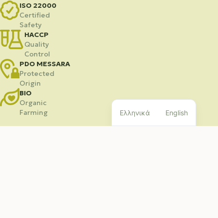
ISO 22000
Certified
Safety
HACCP
Quality
Control
PDO MESSARA
Protected
Origin
BIO
Organic
Farming
Ελληνικά
English
ΣΧΕΤΙΚΑ ΜΕ ΕΜΑΣ
Ποιοτικό ελαιόλαδο
από την Κρήτη, με αγάπη
Η Olivartia συνδυάζει τεχνογνωσία, οικογενειακή
κληρονομιά και σύγχρονη πιστοποιημένη παραγωγή
στη Μεσσαρά για να προσφέρει ελαιόλαδα
κορυφαίας ποιότητας.